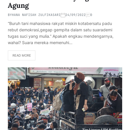
Agung
BY
HANA NAFISAH ZULFIKASARI
24/09/2022
0
“Buruh tani mahasiswa rakyat miskin kotabersatu padu
rebut demokrasi,gegap gempita dalam satu suarademi
tugas suci yang mulia.” Apakah engkau mendengarnya,
wahai? Suara mereka memenuhi…
READ MORE