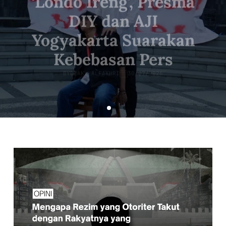
‘Londo Ireng’, Presma
DIY dan AJI
Yogyakarta Suarakan
Kebebasan Pers
BY
DZAKY ALFAKHRI
30/07/2026
READ MORE