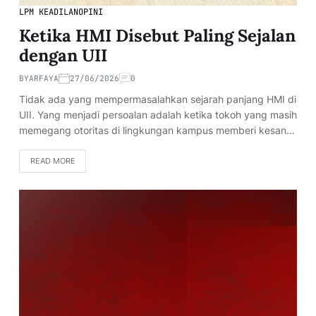
LPM KEADILAN
OPINI
Ketika HMI Disebut Paling Sejalan
dengan UII
BY
ARFAYA
27/06/2026
0
Tidak ada yang mempermasalahkan sejarah panjang HMI di
UII. Yang menjadi persoalan adalah ketika tokoh yang masih
memegang otoritas di lingkungan kampus memberi kesan…
READ MORE