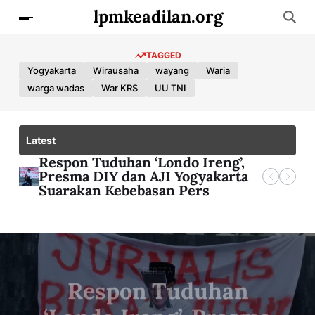
lpmkeadilan.org
TAGGED
Yogyakarta
Wirausaha
wayang
Waria
warga wadas
War KRS
UU TNI
Latest
Mengapa rezim yang otoriter
Respon Tuduhan ‘Londo Ireng’,
Mengapa Modul Praktikum FH
Kognisia Festival 2026 Ajak Gen
takut dengan rakyatnya yang
Presma DIY dan AJI Yogyakarta
UII Kini Berbayar?
Z Menumbuhkan Sikap Kritis
bersuara lantang?
Suarakan Kebebasan Pers
lewat Seni dan Diskusi
BERITA
Respon Tuduhan