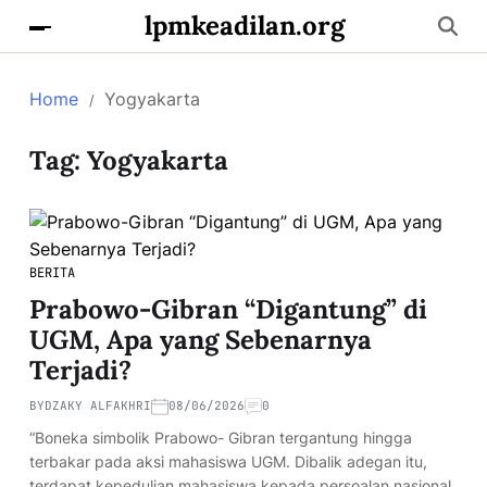
lpmkeadilan.org
Home
Yogyakarta
Tag:
Yogyakarta
BERITA
Prabowo-Gibran “Digantung” di
UGM, Apa yang Sebenarnya
Terjadi?
BY
DZAKY ALFAKHRI
08/06/2026
0
“Boneka simbolik Prabowo- Gibran tergantung hingga
terbakar pada aksi mahasiswa UGM. Dibalik adegan itu,
terdapat kepedulian mahasiswa kepada persoalan nasional