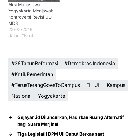
Aksi Mahasiswa
Yogyakarta Menjawab
Kontroversi Revisi UU
MD3
23/03/2018
dalam "Berita"
#28TahunReformasi
#DemokrasiIndonesia
#KritikPemerintah
#TerusTerangGoesToCampus
FH UII
Kampus
Nasional
Yogyakarta
←
Gejayan.id Diluncurkan, Hadirkan Ruang Alternatif
bagi Suara Marjinal
→
Tiga Legislatif DPM UII Cabut Berkas saat