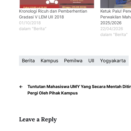
Kronologi Ricuh dan Pemberhentian
Ketuk Palu! Pe
Gradasi V LEM UII 2018
Perwakilan Mah
01/10/2018
2025/2026
dalam "Berita"
22/04/2026
dalam "Berita"
Berita
Kampus
Pemilwa
UII
Yogyakarta
←
Tuntutan Mahasiswa UMY Yang Secara Mentah Diti
Pergi Oleh Pihak Kampus
Leave a Reply