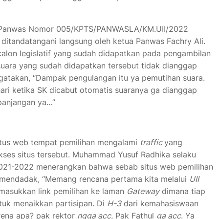
an Panwas Nomor 005/KPTS/PANWASLA/KM.UII/2022
ditandatangani langsung oleh ketua Panwas Fachry Ali.
 calon legislatif yang sudah didapatkan pada pengambilan
uara yang sudah didapatkan tersebut tidak dianggap
ngatakan, “Dampak pengulangan itu ya pemutihan suara.
ari ketika SK dicabut otomatis suaranya ga dianggap
panjangan ya…”
situs web tempat pemilihan mengalami
traffic
yang
akses situs tersebut. Muhammad Yusuf Radhika selaku
2021-2022 menerangkan bahwa sebab situs web pemilihan
g mendadak, “Memang rencana pertama kita melalui
UII
emasukkan link pemilihan ke laman
Gateway
dimana tiap
ntuk menaikkan partisipan. Di
H-3
dari kemahasiswaan
arena apa? pak rektor
ngga acc
, Pak Fathul
ga acc
. Ya