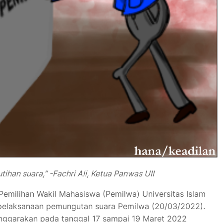
han suara,” -Fachri Ali, Ketua Panwas UII
Pemilihan Wakil Mahasiswa (Pemilwa) Universitas Islam
pelaksanaan pemungutan suara Pemilwa (20/03/2022).
nggarakan pada tanggal 17 sampai 19 Maret 2022