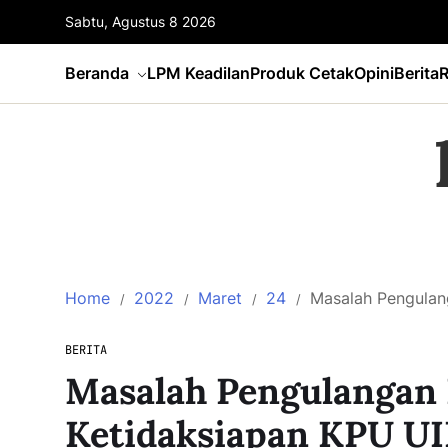
Sabtu, Agustus 8 2026
Beranda
LPM Keadilan
Produk Cetak
Opini
Berita
R
Home
2022
Maret
24
Masalah Pengulang
BERITA
Masalah Pengulangan 
Ketidaksiapan KPU UI