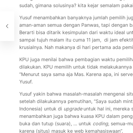
sudah, gimana solusinya? kita kejar semalam paka
Yusuf menambahkan banyaknya jumlah pemilih jug
ggal
aman-aman semua dengan Panwas, tapi dengan ba
Berarti bisa ditarik kesimpulan dari waktu ideal u
sampai tujuh malam itu cuma 11 jam, di jam efektif
krusialnya. Nah makanya di hari pertama ada pemil
KPU juga menilai bahwa pembagian waktu pemiliha
dilakukan. KPU memilih untuk tidak melakukannya 
”Menurut saya sama aja Mas. Karena apa, ini serve
Yusuf.
Yusuf yakin bahwa masalah-masalah mengenai situ
setelah dilakukannya pemutihan, “Saya sudah minta
Indonesia) untuk di
upgrade
untuk hal ini, mereka
menambahkan juga bahwa kuasa KPU dalam pengend
buka dan tutup (suara), … untuk
coding
, semua-mu
karena (situs) masuk ke web kemahasiswaan”.