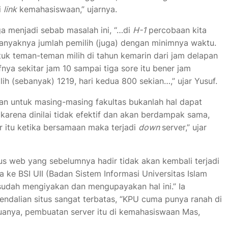
i
link
kemahasiswaan,” ujarnya.
a menjadi sebab masalah ini, “…di
H-1
percobaan kita
nyaknya jumlah pemilih (juga) dengan minimnya waktu.
ntuk teman-teman milih di tahun kemarin dari jam delapan
nya sekitar jam 10 sampai tiga sore itu bener jam
ih (sebanyak) 1219, hari kedua 800 sekian…,” ujar Yusuf.
n untuk masing-masing fakultas bukanlah hal dapat
karena dinilai tidak efektif dan akan berdampak sama,
r itu ketika bersamaan maka terjadi
down
server,” ujar
s web yang sebelumnya hadir tidak akan kembali terjadi
 ke BSI UII (Badan Sistem Informasi Universitas Islam
 sudah mengiyakan dan mengupayakan hal ini.” Ia
alian situs sangat terbatas, “KPU cuma punya ranah di
anya, pembuatan server itu di kemahasiswaan Mas,