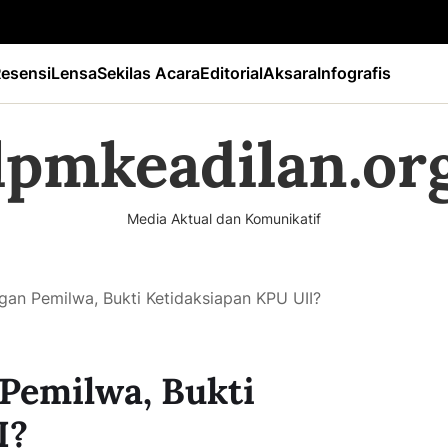
esensi
Lensa
Sekilas Acara
Editorial
Aksara
Infografis
lpmkeadilan.or
Media Aktual dan Komunikatif
an Pemilwa, Bukti Ketidaksiapan KPU UII?
Pemilwa, Bukti
I?