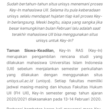
Sudah bertahun-tahun situs
unisys
menemani proses
Key-In mahasiswa UII. Selama itu pula
keberadaan
unisys
selalu mendapat hujatan tiap kali proses Key-
In berlangsung. Meski begitu,
siapa yang sangka jika
besar kemungkinan bulan Februari lalu adalah saat
terakhir mahasiswa UII bisa menggunakan situs
unisys
untuk Key-In?
Taman Siswa-Keadilan,
Key-In RAS (Key-In)
merupakan pengambilan rencana studi yang
dilakukan mahasiswa Universitas Islam Indonesia
(UII) sebelum menjalankan semester perkuliahan
yang dilakukan dengan menggunakan situs
unisys.uii.ac.id
(
unisys
)
.
Setiap fakultas memiliki
jadwal masing-masing dan khusus Fakultas Hukum
UII (FH UII), Key-In semester genap tahun ajaran
2020/2021 dilaksanakan pada 13-14 Februari 2020.
Berbagai hambatan kerap kali mewarnai masa Key-