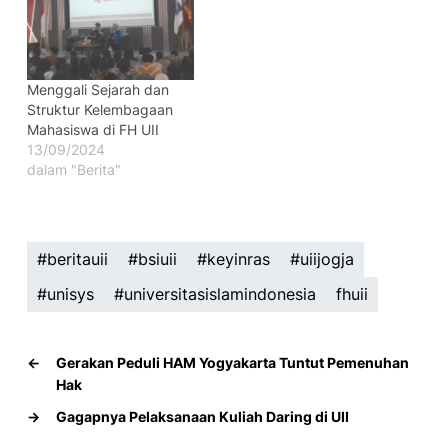
Menggali Sejarah dan
Struktur Kelembagaan
Mahasiswa di FH UII
13/09/2024
dalam "Berita"
#beritauii
#bsiuii
#keyinras
#uiijogja
#unisys
#universitasislamindonesia
fhuii
←
Gerakan Peduli HAM Yogyakarta Tuntut Pemenuhan
Hak
→
Gagapnya Pelaksanaan Kuliah Daring di UII