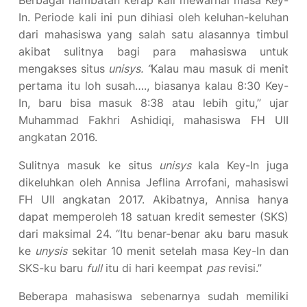
In. Periode kali ini pun dihiasi oleh keluhan-keluhan
dari mahasiswa yang salah satu alasannya timbul
akibat sulitnya bagi para mahasiswa untuk
mengakses situs
unisys. “
Kalau mau masuk di menit
pertama itu loh susah…., biasanya kalau 8:30 Key-
In, baru bisa masuk 8:38 atau lebih gitu,” ujar
Muhammad Fakhri Ashidiqi, mahasiswa FH UII
angkatan 2016.
Sulitnya masuk ke situs
unisys
kala Key-In juga
dikeluhkan oleh Annisa Jeflina Arrofani, mahasiswi
FH UII angkatan 2017. Akibatnya, Annisa hanya
dapat memperoleh 18 satuan kredit semester (SKS)
dari maksimal 24. “Itu benar-benar aku baru masuk
ke
unysis
sekitar 10 menit setelah masa Key-In dan
SKS-ku baru
full
itu di hari keempat
pas
revisi.”
Beberapa mahasiswa sebenarnya sudah memiliki