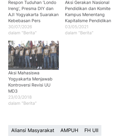
Respon Tuduhan ‘Londo
Aksi Gerakan Nasional
Ireng’, Presma DIY dan
Pendidikan dan Komite
AJI Yogyakarta Suarakan
Kampus Menentang
Kebebasan Pers
Kapitalisme Pendidikan
30/07/2026
03/05/2021
dalam "Berita"
dalam "Berita"
Aksi Mahasiswa
Yogyakarta Menjawab
Kontroversi Revisi UU
MD3
23/03/2018
dalam "Berita"
Aliansi Masyarakat
AMPUH
FH UII