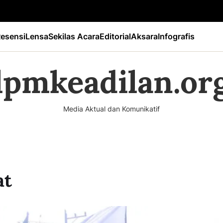
esensi
Lensa
Sekilas Acara
Editorial
Aksara
Infografis
lpmkeadilan.or
Media Aktual dan Komunikatif
at