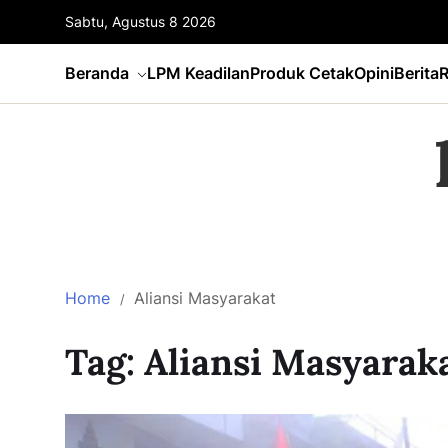
Sabtu, Agustus 8 2026
Beranda
LPM Keadilan
Produk Cetak
Opini
Berita
R
Home
Aliansi Masyarakat
Tag:
Aliansi Masyarak