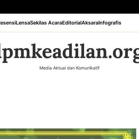
esensi
Lensa
Sekilas Acara
Editorial
Aksara
Infografis
lpmkeadilan.or
Media Aktual dan Komunikatif