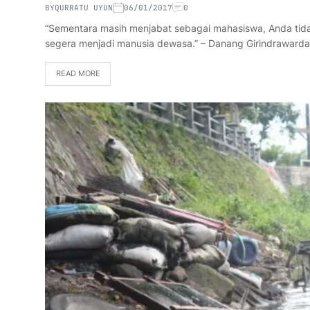
BY
QURRATU UYUN
06/01/2017
0
“Sementara masih menjabat sebagai mahasiswa, Anda tidak
segera menjadi manusia dewasa.” – Danang Girindrawar
READ MORE