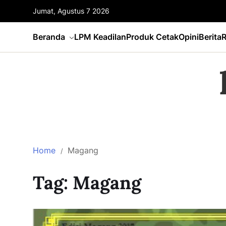
Jumat, Agustus 7 2026
Beranda
LPM Keadilan
Produk Cetak
Opini
Berita
R
Home
Magang
Tag:
Magang