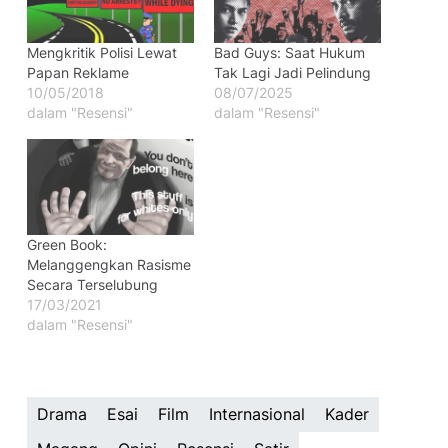
Mengkritik Polisi Lewat
Bad Guys: Saat Hukum
Papan Reklame
Tak Lagi Jadi Pelindung
10/05/2018
08/07/2025
dalam "Resensi"
dalam "Resensi"
Green Book:
Melanggengkan Rasisme
Secara Terselubung
17/03/2021
dalam "Resensi"
Drama
Esai
Film
Internasional
Kader