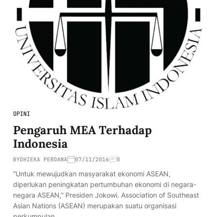
OPINI
Pengaruh MEA Terhadap
Indonesia
BY
DHIEKA PERDANA
07/11/2016
0
“Untuk mewujudkan masyarakat ekonomi ASEAN,
diperlukan peningkatan pertumbuhan ekonomi di negara-
negara ASEAN,” Presiden Jokowi. Association of Southeast
Asian Nations (ASEAN) merupakan suatu organisasi
perkumpulan…