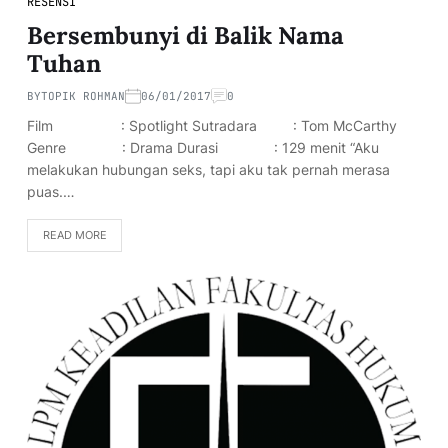
RESENSI
Bersembunyi di Balik Nama
Tuhan
BY
TOPIK ROHMAN
06/01/2017
0
Film : Spotlight Sutradara : Tom McCarthy
Genre : Drama Durasi : 129 menit “Aku
melakukan hubungan seks, tapi aku tak pernah merasa
puas.…
READ MORE