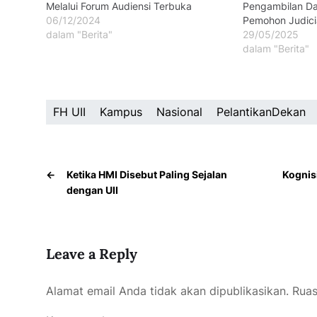
Melalui Forum Audiensi Terbuka
Pengambilan D
06/12/2024
Pemohon Judici
dalam "Berita"
29/05/2025
dalam "Berita"
FH UII
Kampus
Nasional
PelantikanDekan
←
Ketika HMI Disebut Paling Sejalan
Kognis
dengan UII
Leave a Reply
Alamat email Anda tidak akan dipublikasikan.
Ruas