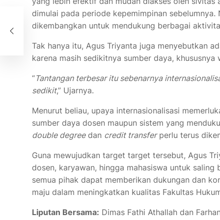
yang lebih efektif dan mudah diakses oleh sivitas
dimulai pada periode kepemimpinan sebelumnya. N
g
dikembangkan untuk mendukung berbagai aktivitas
Tak hanya itu, Agus Triyanta juga menyebutkan a
karena masih sedikitnya sumber daya, khususnya 
“
Tantangan terbesar itu sebenarnya internasionalisa
sedikit
,” Ujarnya.
Menurut beliau, upaya internasionalisasi memerluka
sumber daya dosen maupun sistem yang mendukun
double degree
dan
credit transfer
perlu terus dike
Guna mewujudkan target target tersebut, Agus Tri
dosen, karyawan, hingga mahasiswa untuk saling b
semua pihak dapat memberikan dukungan dan kont
maju dalam meningkatkan kualitas Fakultas Hukum
Liputan Bersama:
Dimas Fathi Athallah dan Farha