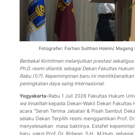
Fotografer: Farhan Sulthan Hakim/ Magang K
Berbekal Komitmen melanjutkan prestasi sekaligus 
Ph.D. resmi dilantik sebagai Dekan Fakultas Hukum
Rabu (1/7). Kepemimpinan baru ini menitikberatkan p
peningkatan daya saing Internasional.
Yogyakarta-
Rabu 1 Juli 2026 Fakultas Hukum Uni
wa Innalillah
kepada Dekan-Wakil Dekan Fakultas H
acara “Serah Terima Jabatan & Pisah Sambut Dekan
selaku Dekan Terpilih resmi menggantikan Prof. Dr
menyelesaikan masa baktinya. Estafet kepemimpina
baru, yakni Prof. Dr. Ridwan, S.H., M.Hum. sebagai