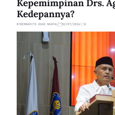
Kepemimpinan Drs. Ag
Kedepannya?
BY
BERNADITO HUGO NAUFAL
02/07/2026
0