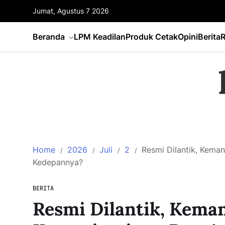
Jumat, Agustus 7 2026
Beranda
LPM Keadilan
Produk Cetak
Opini
Berita
R
Home
2026
Juli
2
Resmi Dilantik, Keman
Kedepannya?
BERITA
Resmi Dilantik, Keman