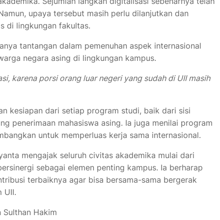
 akademika. Sejumlah langkah digitalisasi sebenarnya telah
amun, upaya tersebut masih perlu dilanjutkan dan
 di lingkungan fakultas.
danya tantangan dalam pemenuhan aspek internasional
warga negara asing di lingkungan kampus.
si, karena porsi orang luar negeri yang sudah di UII masih
n kesiapan dari setiap program studi, baik dari sisi
g penerimaan mahasiswa asing. Ia juga menilai program
mbangkan untuk memperluas kerja sama internasional.
yanta mengajak seluruh civitas akademika mulai dari
ersinergi sebagai elemen penting kampus. Ia berharap
ribusi terbaiknya agar bisa bersama-sama bergerak
 UII.
n Sulthan Hakim