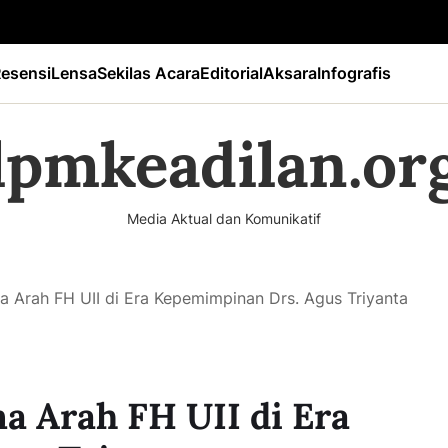
esensi
Lensa
Sekilas Acara
Editorial
Aksara
Infografis
lpmkeadilan.or
Media Aktual dan Komunikatif
a Arah FH UII di Era Kepemimpinan Drs. Agus Triyanta
a Arah FH UII di Era