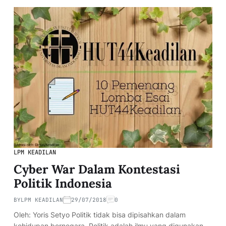
LPM KEADILAN
Cyber War Dalam Kontestasi
Politik Indonesia
BY
LPM KEADILAN
29/07/2018
0
Oleh: Yoris Setyo Politik tidak bisa dipisahkan dalam
kehidupan bernegara. Politik adalah ilmu yang digunakan