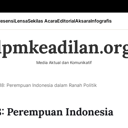
esensi
Lensa
Sekilas Acara
Editorial
Aksara
Infografis
lpmkeadilan.or
Media Aktual dan Komunikatif
: Perempuan Indonesia dalam Ranah Politik
: Perempuan Indonesia