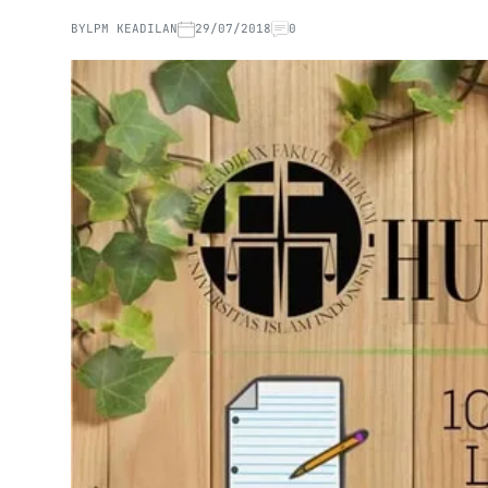
BY
LPM KEADILAN
29/07/2018
0