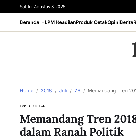
Sabtu, Agustus 8 2026
Beranda
LPM Keadilan
Produk Cetak
Opini
Berita
R
Home
2018
Juli
29
Memandang Tren 2018
LPM KEADILAN
Memandang Tren 2018
dalam Ranah Politik