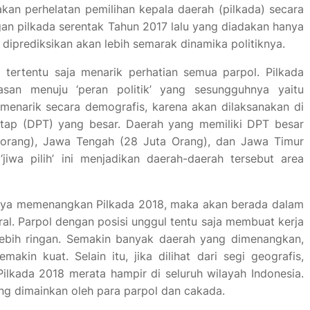
kan perhelatan pemilihan kepala daerah (pilkada) secara
gan pilkada serentak Tahun 2017 lalu yang diadakan hanya
i diprediksikan akan lebih semarak dinamika politiknya.
tertentu saja menarik perhatian semua parpol. Pilkada
san menuju ‘peran politik’ yang sesungguhnya yaitu
i menarik secara demografis, karena akan dilaksanakan di
etap (DPT) yang besar. Daerah yang memiliki DPT besar
a orang), Jawa Tengah (28 Juta Orang), dan Jawa Timur
jiwa pilih’ ini menjadikan daerah-daerah tersebut area
-nya memenangkan Pilkada 2018, maka akan berada dalam
al. Parpol dengan posisi unggul tentu saja membuat kerja
 lebih ringan. Semakin banyak daerah yang dimenangkan,
kin kuat. Selain itu, jika dilihat dari segi geografis,
lkada 2018 merata hampir di seluruh wilayah Indonesia.
ng dimainkan oleh para parpol dan cakada.