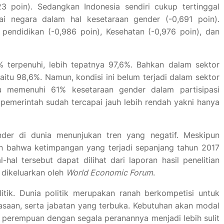
23 poin). Sedangkan Indonesia sendiri cukup tertinggal
 negara dalam hal kesetaraan gender (-0,691 poin).
 pendidikan (-0,986 poin), Kesehatan (-0,976 poin), dan
 terpenuhi, lebih tepatnya 97,6%. Bahkan dalam sektor
yaitu 98,6%. Namun, kondisi ini belum terjadi dalam sektor
aru memenuhi 61% kesetaraan gender dalam partisipasi
 pemerintah sudah tercapai jauh lebih rendah yakni hanya
der di dunia menunjukan tren yang negatif. Meskipun
an bahwa ketimpangan yang terjadi sepanjang tahun 2017
l-hal tersebut dapat dilihat dari laporan hasil penelitian
dikeluarkan oleh
World Economic Forum
.
itik. Dunia politik merupakan ranah berkompetisi untuk
asaan, serta jabatan yang terbuka. Kebutuhan akan modal
n perempuan dengan segala peranannya menjadi lebih sulit