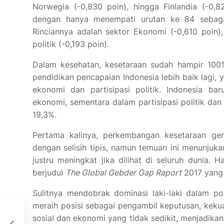
Norwegia (-0,830 poin), hingga Finlandia (-0,8
dengan hanya menempati urutan ke 84 sebagai
Rinciannya adalah sektor Ekonomi (-0,610 poin),
politik (-0,193 poin).
Dalam kesehatan, kesetaraan sudah hampir 100%
pendidikan pencapaian Indonesia lebih baik lagi, 
ekonomi dan partisipasi politik. Indonesia b
ekonomi, sementara dalam partisipasi politik dan
19,3%.
Pertama kalinya, perkembangan kesetaraan gen
dengan selisih tipis, namun temuan ini menunjuk
justru meningkat jika dilihat di seluruh dunia. Ha
berjudul
The Global Gebder Gap Raport
2017 yang 
Sulitnya mendobrak dominasi laki-laki dalam pol
meraih posisi sebagai pengambil keputusan, keku
an
sosial dan ekonomi yang tidak sedikit, menjadika