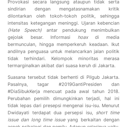
Provokasi secara langsung ataupun tidak serta
sindirian dengan mengatasnamakan kritik
dilontarkan oleh tokoh-tokoh politik, sehingga
intensitas ketegangan meninggi. Ujaran kebencian
(Hate Speech)
antar pendukung menimbulkan
gejolak besar. Informasi
hoax
di media
bermunculan, hingga memperkeruh keadaan. Ikut
andilnya penguasa untuk melancarkan jalan politik
tidak terhindari. Kelompok minoritas merasa
termarginalkan akibat dari suasa keruh di Jakarta.
Suasana tersebut tidak berhenti di Pilgub Jakarta.
Pasalnya, tagar #2019GantiPresiden dan
#DiaSibukKerja mencuat pada awal tahun 2018.
Perubahan pemilih dimungkinkan terjadi, hal ini
tidak lepas dari presepsi mengenai isu-isu. Menurut
Dwidayati terdapat dua persepsi isu,
short time
issue dan long time issue
yang berkaitan dengan
aspek psikologi dan pemilu. Adapun relasinya yaitu,