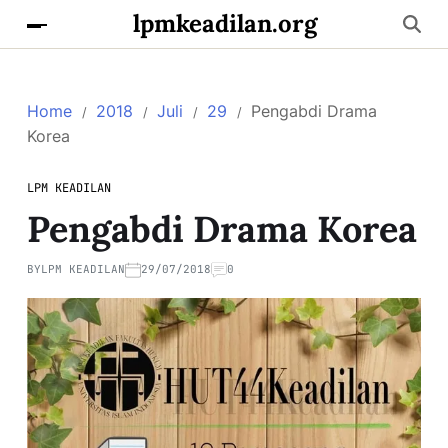
lpmkeadilan.org
Home
2018
Juli
29
Pengabdi Drama
Korea
LPM KEADILAN
Pengabdi Drama Korea
BY
LPM KEADILAN
29/07/2018
0