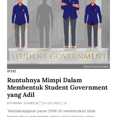
OPINI
Runtuhnya Mimpi Dalam
Membentuk Student Government
yang Adil
BY
FARHAN SYAHREZA
24/10/2022
0
“Ketidaksejajaran peran DPM UII menimbulkan tidak
terdapatnya mekanisme check and balances antar