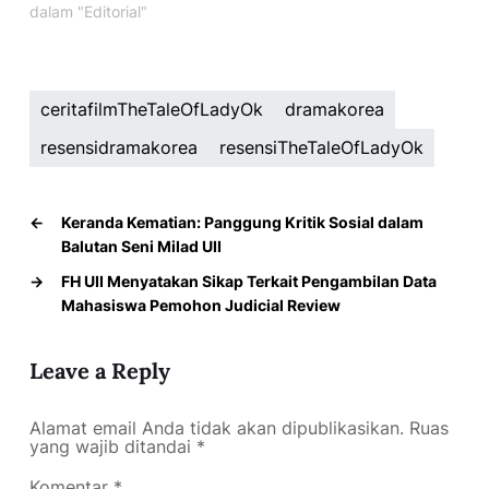
dalam "Editorial"
ceritafilmTheTaleOfLadyOk
dramakorea
resensidramakorea
resensiTheTaleOfLadyOk
←
Keranda Kematian: Panggung Kritik Sosial dalam
Balutan Seni Milad UII
→
FH UII Menyatakan Sikap Terkait Pengambilan Data
Mahasiswa Pemohon Judicial Review
Leave a Reply
Alamat email Anda tidak akan dipublikasikan.
Ruas
yang wajib ditandai
*
Komentar
*