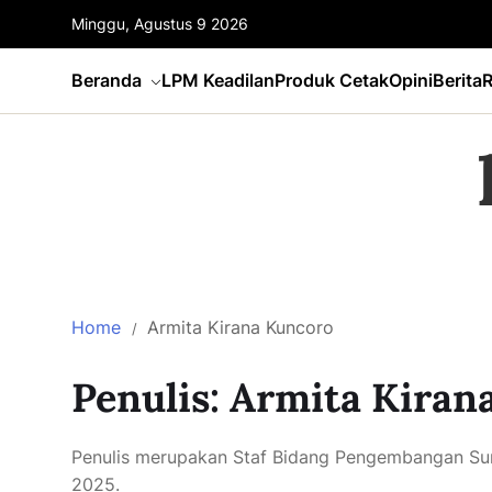
Minggu, Agustus 9 2026
Beranda
LPM Keadilan
Produk Cetak
Opini
Berita
R
Home
Armita Kirana Kuncoro
Penulis:
Armita Kiran
Penulis merupakan Staf Bidang Pengembangan Su
2025.