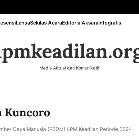
esensi
Lensa
Sekilas Acara
Editorial
Aksara
Infografis
lpmkeadilan.or
Media Aktual dan Komunikatif
a Kuncoro
mber Daya Manusia (PSDM) LPM Keadilan Periode 2024-