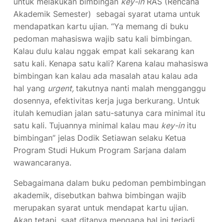
untuk melakukan bimbingan
key-in
RAS (Rencana
Akademik Semester) sebagai syarat utama untuk
mendapatkan kartu ujian. “Ya memang di buku
pedoman mahasiswa wajib satu kali bimbingan.
Kalau dulu kalau nggak empat kali sekarang kan
satu kali. Kenapa satu kali? Karena kalau mahasiswa
bimbingan kan kalau ada masalah atau kalau ada
hal yang
urgent,
takutnya nanti malah mengganggu
dosennya, efektivitas kerja juga berkurang. Untuk
itulah kemudian jalan satu-satunya cara minimal itu
satu kali. Tujuannya minimal kalau mau
key-in
itu
bimbingan” jelas Dodik Setiawan selaku Ketua
Program Studi Hukum Program Sarjana dalam
wawancaranya.
Sebagaimana dalam buku pedoman pembimbingan
akademik, disebutkan bahwa bimbingan wajib
merupakan syarat untuk mendapat kartu ujian.
Akan tetapi, saat ditanya mengapa hal ini terjadi