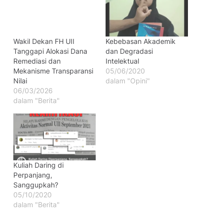
Wakil Dekan FH UII
Kebebasan Akademik
Tanggapi Alokasi Dana
dan Degradasi
Remediasi dan
Intelektual
Mekanisme Transparansi
05/06/2020
Nilai
dalam "Opini"
06/03/2026
dalam "Berita"
Kuliah Daring di
Perpanjang,
Sanggupkah?
05/10/2020
dalam "Berita"