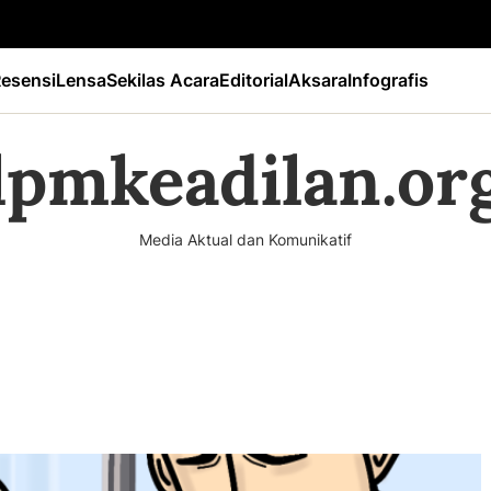
esensi
Lensa
Sekilas Acara
Editorial
Aksara
Infografis
lpmkeadilan.or
Media Aktual dan Komunikatif