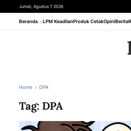
Jumat, Agustus 7 2026
Beranda
LPM Keadilan
Produk Cetak
Opini
Berita
R
Home
DPA
Tag:
DPA