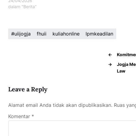
24/04/2026
dalam "Berita"
#uiijogja
fhuii
kuliahonline
lpmkeadilan
←
Komitmen
→
Jogja Me
Law
Leave a Reply
Alamat email Anda tidak akan dipublikasikan.
Ruas yang
Komentar
*