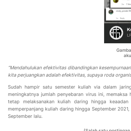
Gambar
aku
“Mendahulukan efektivitas dibandingkan kesempurnaan, d
kita perjuangkan adalah efektivitas, supaya roda organisa
Sudah hampir satu semester kuliah via dalam jarin
meningkatnya jumlah penyebaran virus ini, memaksa ha
tetap melaksanakan kuliah daring hingga keaadan
memperpanjang kuliah daring hingga September 2021, s
September lalu.
(Salah satu postingan 