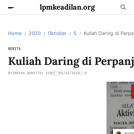
lpmkeadilan.org
Home
2020
Oktober
5
Kuliah Daring di Perp
BERITA
Kuliah Daring di Perpan
BY
IMROAH QUROTTUL AINI
05/10/2020
0