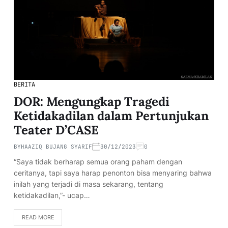
BERITA
DOR: Mengungkap Tragedi
Ketidakadilan dalam Pertunjukan
Teater D’CASE
BY
HAAZIQ BUJANG SYARIF
30/12/2023
0
“Saya tidak berharap semua orang paham dengan
ceritanya, tapi saya harap penonton bisa menyaring bahwa
inilah yang terjadi di masa sekarang, tentang
ketidakadilan,”- ucap…
READ MORE