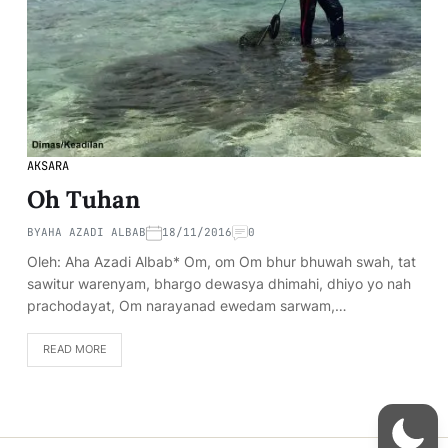
AKSARA
Oh Tuhan
BY
AHA AZADI ALBAB
18/11/2016
0
Oleh: Aha Azadi Albab* Om, om Om bhur bhuwah swah, tat
sawitur warenyam, bhargo dewasya dhimahi, dhiyo yo nah
prachodayat, Om narayanad ewedam sarwam,…
READ MORE