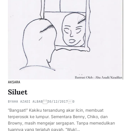
AKSARA
Siluet
BY
AHA AZADI ALBAB
30/12/2017
0
“Bangsat!” Kakiku tersandung akar licin, membuat
terperosok ke lumpur. Sementara Benny, Chiko, dan
Browny, masih mengejar sergapan. Tanpa memedulikan
tuannya yang terjatuh payah. “Wuk!…