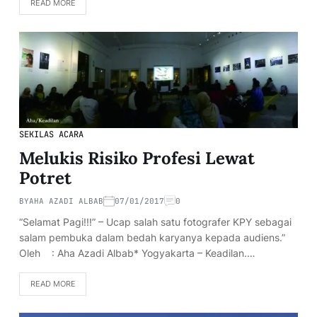
READ MORE
SEKILAS ACARA
Melukis Risiko Profesi Lewat
Potret
BY
AHA AZADI ALBAB
07/01/2017
0
“Selamat Pagi!!!” – Ucap salah satu fotografer KPY sebagai
salam pembuka dalam bedah karyanya kepada audiens.”
Oleh : Aha Azadi Albab* Yogyakarta – Keadilan.…
READ MORE