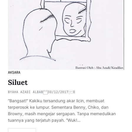
AKSARA
Siluet
BY
AHA AZADI ALBAB
30/12/2017
0
“Bangsat!” Kakiku tersandung akar licin, membuat
terperosok ke lumpur. Sementara Benny, Chiko, dan
Browny, masih mengejar sergapan. Tanpa memedulikan
tuannya yang terjatuh payah. “Wuk!…