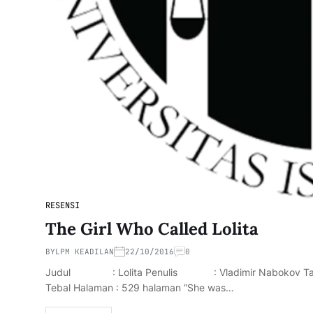
RESENSI
The Girl Who Called Lolita
BY
LPM KEADILAN
22/10/2016
0
Judul : Lolita Penulis : Vladimir Nabokov Tahu
Tebal Halaman : 529 halaman “She was…