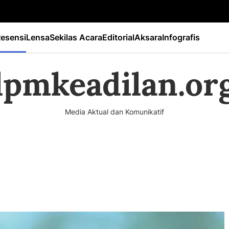
esensi
Lensa
Sekilas Acara
Editorial
Aksara
Infografis
lpmkeadilan.or
Media Aktual dan Komunikatif