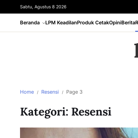
Sabtu, Agustus 8 2026
Beranda
LPM Keadilan
Produk Cetak
Opini
Berita
R
Home
Resensi
Page 3
Kategori:
Resensi