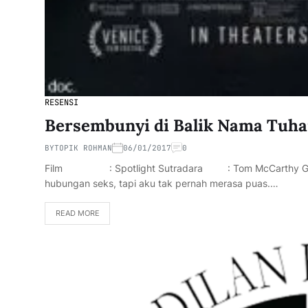
RESENSI
Bersembunyi di Balik Nama Tuh
BY
TOPIK ROHMAN
06/01/2017
0
Film : Spotlight Sutradara : Tom McCarthy 
hubungan seks, tapi aku tak pernah merasa puas.…
READ MORE