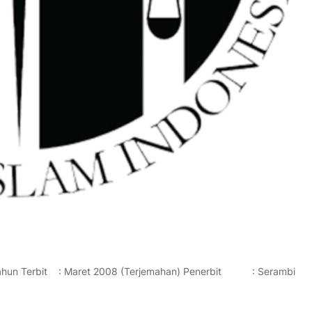
n Terbit : Maret 2008 (Terjemahan) Penerbit : Serambi