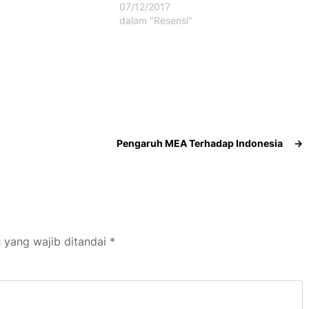
07/12/2017
"
dalam "Resensi"
Pengaruh MEA Terhadap Indonesia
→
 yang wajib ditandai
*