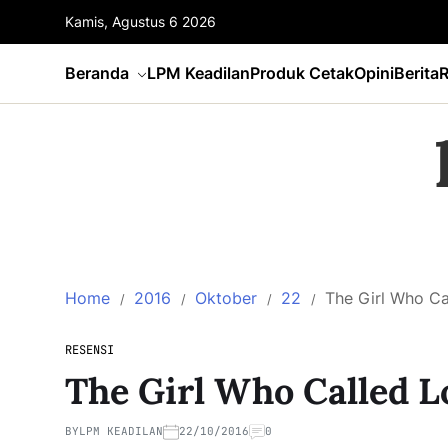
Kamis, Agustus 6 2026
Beranda
LPM Keadilan
Produk Cetak
Opini
Berita
R
Home
2016
Oktober
22
The Girl Who Cal
RESENSI
The Girl Who Called Lo
BY
LPM KEADILAN
22/10/2016
0