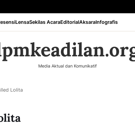
esensi
Lensa
Sekilas Acara
Editorial
Aksara
Infografis
lpmkeadilan.or
Media Aktual dan Komunikatif
led Lolita
lita