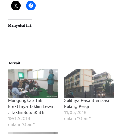
Menyukai ini:
Terkait
Mengungkap Tak
Sulitnya Pesantrenisasi
Efektifnya Taklim Lewat
Pulang Pergi
#TaklimButuhKritik
11/05/2018
19/12/2018
dalam "Opini"
dalam "Opini"