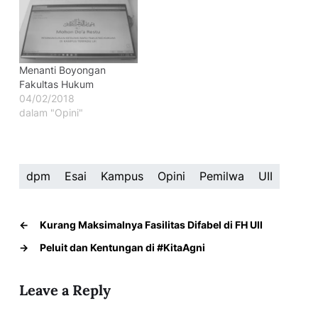
Menanti Boyongan
Fakultas Hukum
04/02/2018
dalam "Opini"
dpm
Esai
Kampus
Opini
Pemilwa
UII
←
Kurang Maksimalnya Fasilitas Difabel di FH UII
→
Peluit dan Kentungan di #KitaAgni
Leave a Reply