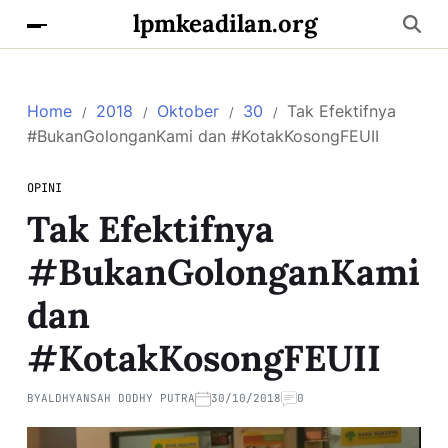
lpmkeadilan.org
Home
2018
Oktober
30
Tak Efektifnya
#BukanGolonganKami dan #KotakKosongFEUII
OPINI
Tak Efektifnya
#BukanGolonganKami
dan
#KotakKosongFEUII
BY
ALDHYANSAH DODHY PUTRA
30/10/2018
0