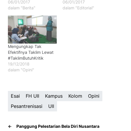
06/01/2017
06/01/2017
dalam "Berita"
dalam "Editorial"
Mengungkap Tak
Efektifnya Taklim Lewat
#TaklimButuhKritik
19/12/2018
dalam "Opini"
Esai
FH UII
Kampus
Kolom
Opini
Pesantrenisasi
UII
←
Panggung Pelestarian Bela Diri Nusantara