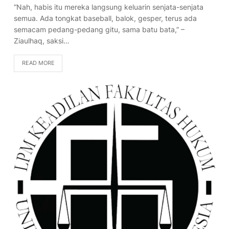
“Nah, habis itu mereka langsung keluarin senjata-senjata
semua. Ada tongkat baseball, balok, gesper, terus ada
semacam pedang-pedang gitu, sama batu bata,” –
Ziaulhaq, saksi…
READ MORE