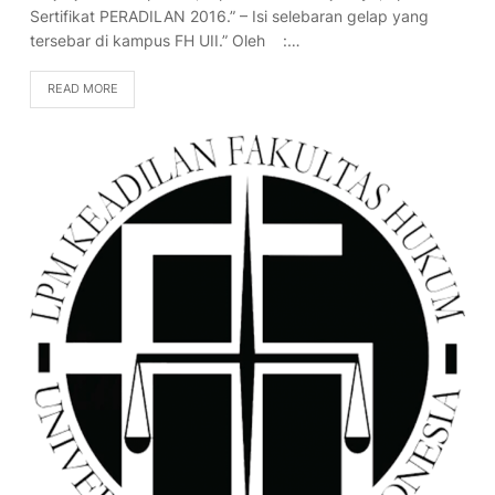
Sertifikat PERADILAN 2016.” – Isi selebaran gelap yang
tersebar di kampus FH UII.” Oleh :…
READ MORE