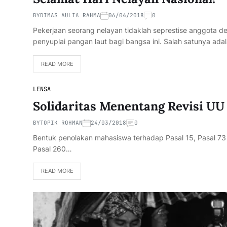
BY
DIMAS AULIA RAHMA
06/04/2018
0
Pekerjaan seorang nelayan tidaklah seprestise anggota
penyuplai pangan laut bagi bangsa ini. Salah satunya a
READ MORE
LENSA
Solidaritas Menentang Revisi U
BY
TOPIK ROHMAN
24/03/2018
0
Bentuk penolakan mahasiswa terhadap Pasal 15, Pasal 73 ay
Pasal 260…
READ MORE