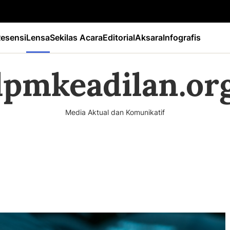
esensi
Lensa
Sekilas Acara
Editorial
Aksara
Infografis
lpmkeadilan.or
Media Aktual dan Komunikatif