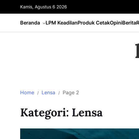
Kamis, Agustus 6 2026
Beranda
LPM Keadilan
Produk Cetak
Opini
Berita
R
Home
Lensa
Page 2
Kategori:
Lensa