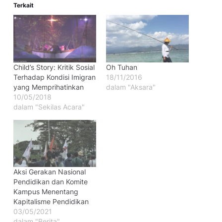
Terkait
Child’s Story: Kritik Sosial
Oh Tuhan
Terhadap Kondisi Imigran
18/11/2016
yang Memprihatinkan
dalam "Aksara"
10/05/2018
dalam "Sekilas Acara"
Aksi Gerakan Nasional
Pendidikan dan Komite
Kampus Menentang
Kapitalisme Pendidikan
03/05/2021
dalam "Berita"