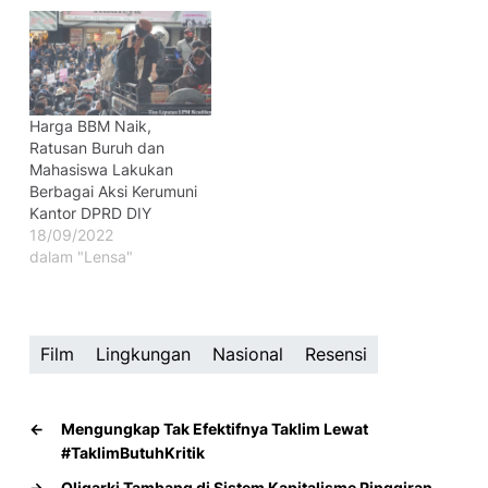
Harga BBM Naik,
Ratusan Buruh dan
Mahasiswa Lakukan
Berbagai Aksi Kerumuni
Kantor DPRD DIY
18/09/2022
dalam "Lensa"
Film
Lingkungan
Nasional
Resensi
←
Mengungkap Tak Efektifnya Taklim Lewat
#TaklimButuhKritik
→
Oligarki Tambang di Sistem Kapitalisme Pinggiran