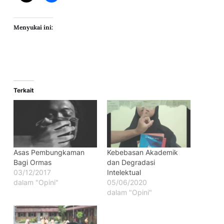
Menyukai ini:
Terkait
Asas Pembungkaman
Kebebasan Akademik
Bagi Ormas
dan Degradasi
03/12/2017
Intelektual
dalam "Opini"
05/06/2020
dalam "Opini"