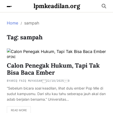
lpmkeadilan.org
Home
sampah
Tag:
sampah
OPINI
Calon Penegak Hukum, Tapi Tak
Bisa Baca Ember
BY
ARIQ FAIQ MUYASSAR
22/10/2025
0
“Sebelum bicara soal keadilan, lihat dulu ember Pop Mie di
sudut kampusmu. Dari situ kau tahu seberapa jauh akal dan
adab berjalan bersama.” Universitas…
READ MORE