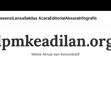
esensi
Lensa
Sekilas Acara
Editorial
Aksara
Infografis
lpmkeadilan.or
Media Aktual dan Komunikatif