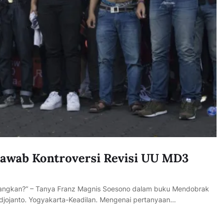
awab Kontroversi Revisi UU MD3
juangkan?” – Tanya Franz Magnis Soesono dalam buku Mendobrak
jojanto. Yogyakarta-Keadilan. Mengenai pertanyaan…