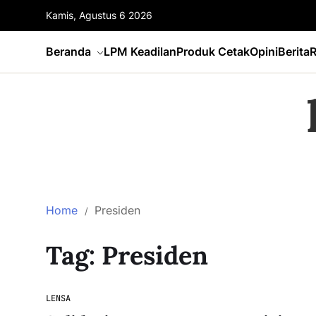
Kamis, Agustus 6 2026
Beranda
LPM Keadilan
Produk Cetak
Opini
Berita
R
Home
Presiden
Tag:
Presiden
LENSA