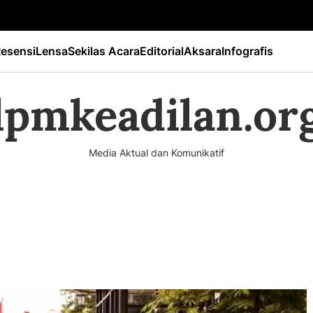
esensi
Lensa
Sekilas Acara
Editorial
Aksara
Infografis
lpmkeadilan.or
Media Aktual dan Komunikatif