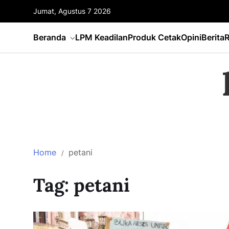
Jumat, Agustus 7 2026
Beranda
LPM Keadilan
Produk Cetak
Opini
Berita
R
Home
petani
Tag:
petani