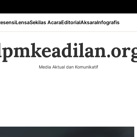
esensi
Lensa
Sekilas Acara
Editorial
Aksara
Infografis
lpmkeadilan.or
Media Aktual dan Komunikatif