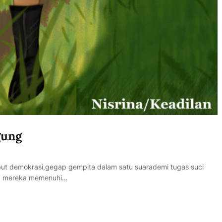
gung
ebut demokrasi,gegap gempita dalam satu suarademi tugas suci
ra mereka memenuhi…