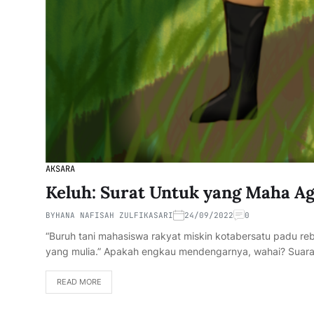
AKSARA
Keluh: Surat Untuk yang Maha A
BY
HANA NAFISAH ZULFIKASARI
24/09/2022
0
“Buruh tani mahasiswa rakyat miskin kotabersatu padu r
yang mulia.” Apakah engkau mendengarnya, wahai? Sua
READ MORE