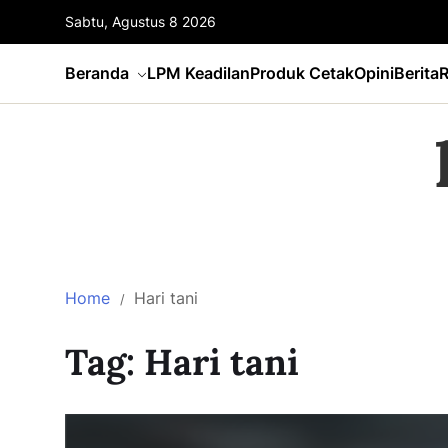
Sabtu, Agustus 8 2026
Beranda
LPM Keadilan
Produk Cetak
Opini
Berita
R
Home
Hari tani
Tag:
Hari tani