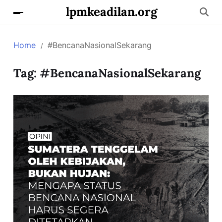
lpmkeadilan.org
Home
#BencanaNasionalSekarang
Tag:
#BencanaNasionalSekarang