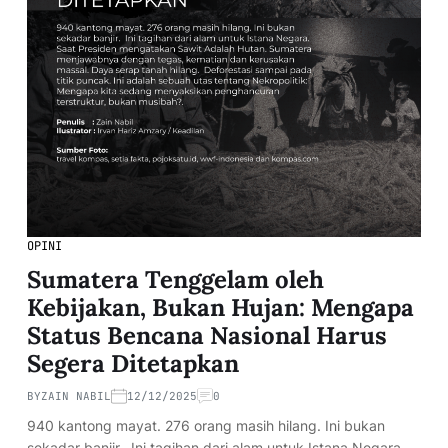
OPINI
Sumatera Tenggelam oleh
Kebijakan, Bukan Hujan: Mengapa
Status Bencana Nasional Harus
Segera Ditetapkan
BY
ZAIN NABIL
12/12/2025
0
940 kantong mayat. 276 orang masih hilang. Ini bukan
sekadar banjir. Ini tagihan dari alam untuk Istana Negara.