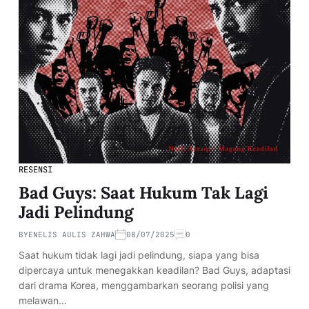
RESENSI
Bad Guys: Saat Hukum Tak Lagi
Jadi Pelindung
BY
ENELIS AULIS ZAHWA
08/07/2025
0
Saat hukum tidak lagi jadi pelindung, siapa yang bisa
dipercaya untuk menegakkan keadilan? Bad Guys, adaptasi
dari drama Korea, menggambarkan seorang polisi yang
melawan…