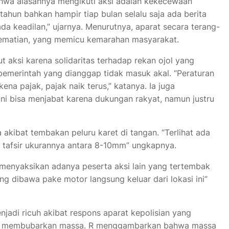
hwa alasannya mengikuti aksi adalah kekecewaan
tahun bahkan hampir tiap bulan selalu saja ada berita
a keadilan,” ujarnya. Menurutnya, aparat secara terang-
ematian, yang memicu kemarahan masyarakat.
ut aksi karena solidaritas terhadap rekan ojol yang
 pemerintah yang dianggap tidak masuk akal. “Peraturan
ena pajak, pajak naik terus,” katanya. Ia juga
ni bisa menjabat karena dukungan rakyat, namun justru
akibat tembakan peluru karet di tangan. “Terlihat ada
i tafsir ukurannya antara 8-10mm” ungkapnya.
ga menyaksikan adanya peserta aksi lain yang tertembak
ung dibawa pake motor langsung keluar dari lokasi ini”
adi ricuh akibat respons aparat kepolisian yang
tuk membubarkan massa. R menggambarkan bahwa massa