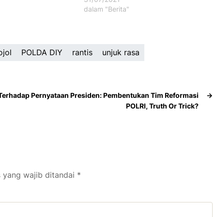
dalam "Berita"
ojol
POLDA DIY
rantis
unjuk rasa
Terhadap Pernyataan Presiden: Pembentukan Tim Reformasi
→
POLRI, Truth Or Trick?
 yang wajib ditandai
*