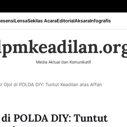
esensi
Lensa
Sekilas Acara
Editorial
Aksara
Infografis
lpmkeadilan.or
Media Aktual dan Komunikatif
r Ojol di POLDA DIY: Tuntut Keadilan atas Affan
 di POLDA DIY: Tuntut