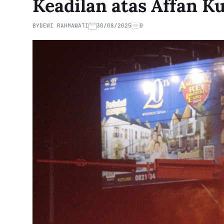
Keadilan atas Affan K
BY
DEWI RAHMAWATI
30/08/2025
0