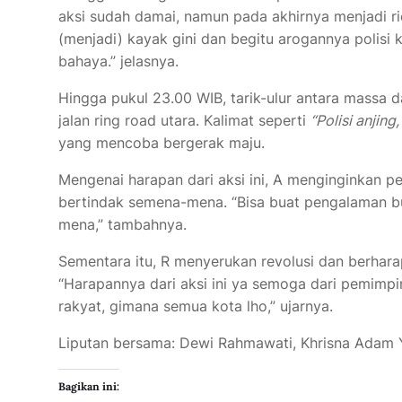
aksi sudah damai, namun pada akhirnya menjadi ri
(menjadi) kayak gini dan begitu arogannya polisi 
bahaya.” jelasnya.
Hingga pukul 23.00 WIB, tarik-ulur antara massa
jalan ring road utara. Kalimat seperti
“Polisi anjin
yang mencoba bergerak maju.
Mengenai harapan dari aksi ini, A menginginkan per
bertindak semena-mena. “Bisa buat pengalaman bu
mena,” tambahnya.
Sementara itu, R menyerukan revolusi dan berhar
“Harapannya dari aksi ini ya semoga dari pemimpin
rakyat, gimana semua kota lho,” ujarnya.
Liputan bersama: Dewi Rahmawati, Khrisna Adam Yu
Bagikan ini: