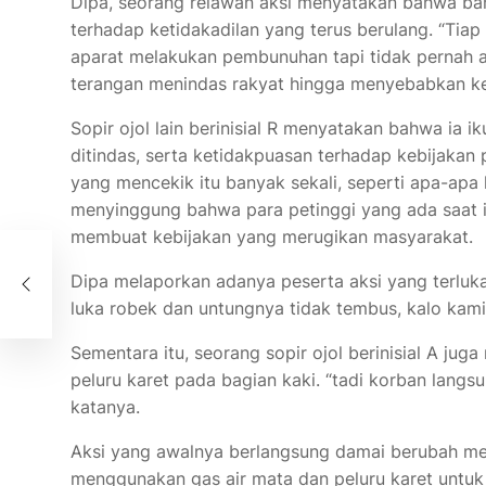
Dipa, seorang relawan aksi menyatakan bahwa ba
terhadap ketidakadilan yang terus berulang. “Tiap 
aparat melakukan pembunuhan tapi tidak pernah ad
terangan menindas rakyat hingga menyebabkan k
Sopir ojol lain berinisial R menyatakan bahwa ia ik
ditindas, serta ketidakpuasan terhadap kebijakan
yang mencekik itu banyak sekali, seperti apa-apa k
menyinggung bahwa para petinggi yang ada saat i
membuat kebijakan yang merugikan masyarakat.
Dipa melaporkan adanya peserta aksi yang terluka 
luka robek dan untungnya tidak tembus, kalo kam
Sementara itu, seorang sopir ojol berinisial A ju
peluru karet pada bagian kaki. “tadi korban langs
katanya.
Aksi yang awalnya berlangsung damai berubah menj
menggunakan gas air mata dan peluru karet un