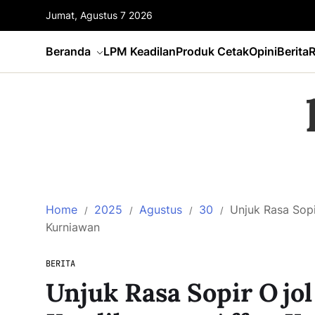
Jumat, Agustus 7 2026
Beranda
LPM Keadilan
Produk Cetak
Opini
Berita
R
Home
2025
Agustus
30
Unjuk Rasa Sopi
Kurniawan
BERITA
Unjuk Rasa Sopir Ojol