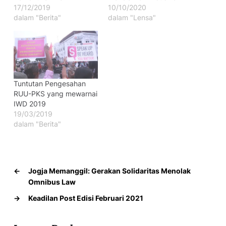
17/12/2019
10/10/2020
dalam "Berita"
dalam "Lensa"
Tuntutan Pengesahan
RUU-PKS yang mewarnai
IWD 2019
19/03/2019
dalam "Berita"
←
Jogja Memanggil: Gerakan Solidaritas Menolak
Omnibus Law
→
Keadilan Post Edisi Februari 2021