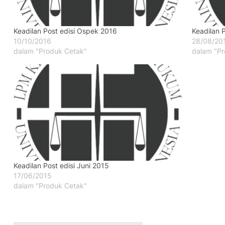
Keadilan Post edisi Ospek 2016
Keadilan 
10/10/2016
28/08/20
dalam "Produk Cetak"
dalam "Pr
Keadilan Post edisi Juni 2015
17/06/2015
dalam "Produk Cetak"