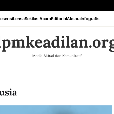
esensi
Lensa
Sekilas Acara
Editorial
Aksara
Infografis
lpmkeadilan.or
Media Aktual dan Komunikatif
usia