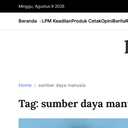
Minggu, Agustus 9 2026
Beranda
LPM Keadilan
Produk Cetak
Opini
Berita
R
Home
sumber daya manusia
Tag:
sumber daya man