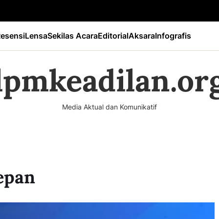
esensi
Lensa
Sekilas Acara
Editorial
Aksara
Infografis
lpmkeadilan.or
Media Aktual dan Komunikatif
epan