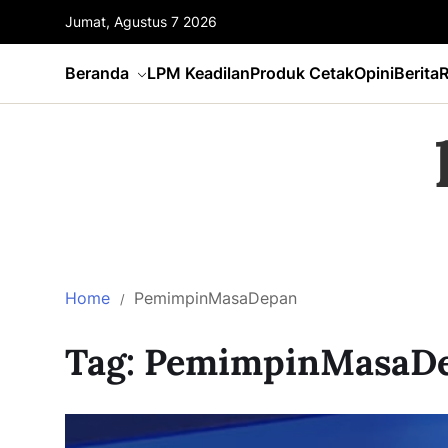
Jumat, Agustus 7 2026
Beranda
LPM Keadilan
Produk Cetak
Opini
Berita
R
Home
PemimpinMasaDepan
Tag:
PemimpinMasaD