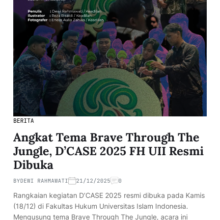
BERITA
Angkat Tema Brave Through The
Jungle, D’CASE 2025 FH UII Resmi
Dibuka
BY
DEWI RAHMAWATI
21/12/2025
0
Rangkaian kegiatan D’CASE 2025 resmi dibuka pada Kamis
(18/12) di Fakultas Hukum Universitas Islam Indonesia.
Mengusung tema Brave Through The Jungle, acara ini