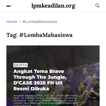
lpmkeadilan.org
Home
#LombaMahasiswa
Tag:
#LombaMahasiswa