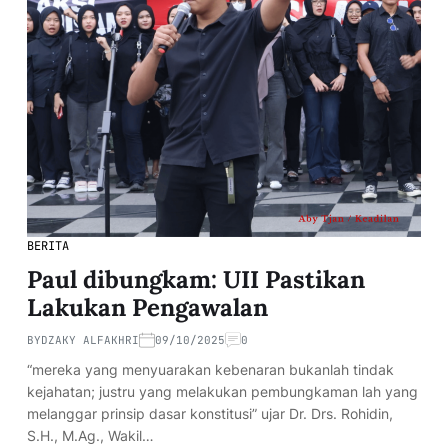
BERITA
Paul dibungkam: UII Pastikan
Lakukan Pengawalan
BY
DZAKY ALFAKHRI
09/10/2025
0
“mereka yang menyuarakan kebenaran bukanlah tindak
kejahatan; justru yang melakukan pembungkaman lah yang
melanggar prinsip dasar konstitusi” ujar Dr. Drs. Rohidin,
S.H., M.Ag., Wakil…