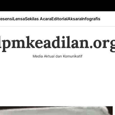
esensi
Lensa
Sekilas Acara
Editorial
Aksara
Infografis
lpmkeadilan.or
Media Aktual dan Komunikatif