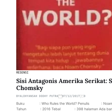
RESENSI
Sisi Antagonis Amerika Serikat:
Chomsky
BY
ALDHYANSAH DODHY PUTRA
07/12/2017
0
Buku : Who Rules the World? Penulis : Noam 
Tahun : 2016 Tebal : 398 halaman Ada ba