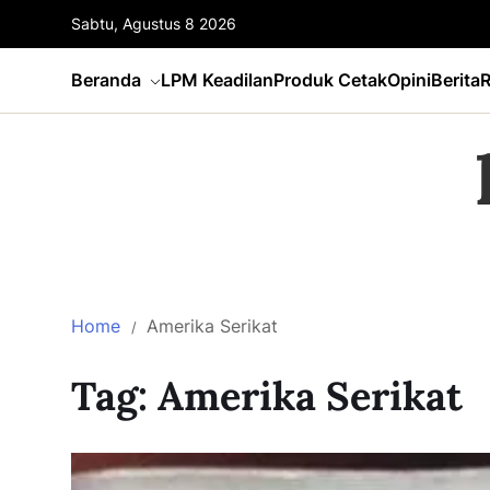
Sabtu, Agustus 8 2026
Beranda
LPM Keadilan
Produk Cetak
Opini
Berita
R
Home
Amerika Serikat
Tag:
Amerika Serikat