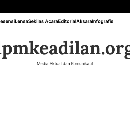
esensi
Lensa
Sekilas Acara
Editorial
Aksara
Infografis
lpmkeadilan.or
Media Aktual dan Komunikatif