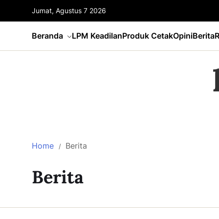
Jumat, Agustus 7 2026
Beranda
LPM Keadilan
Produk Cetak
Opini
Berita
R
Home
Berita
Berita