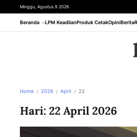
Minggu, Agustus 9 2026
Beranda
LPM Keadilan
Produk Cetak
Opini
Berita
R
Home
2026
April
22
Hari:
22 April 2026