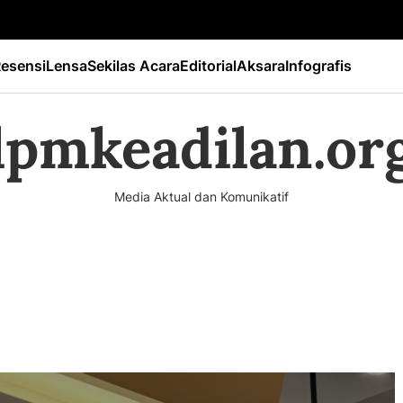
esensi
Lensa
Sekilas Acara
Editorial
Aksara
Infografis
lpmkeadilan.or
Media Aktual dan Komunikatif